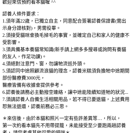
歡迎來信預約看本貓喔 ^^
認養人條件要求：
1.須年滿22歲，已獨立自主，同意配合簽署認養保證書(需出
示身分證核對)，男需役畢。
2.須接受貓咪會換毛掉毛的事實，並確定自己和家人的健康不
受影響。
3.須具備基本養貓常知識(新手請上網多多搜尋或詢問有養貓
的友人，作足功課)。
4.須絕對注意門、窗，勿讓牠流巡外頭。
5.須認同中途照顧流浪貓的理念，認養米糕須負擔牠中途期間
部份醫療費3000元，
醫療皆備有收據會提供參考。
6.認養後請務必主動撥空連絡，讓中途能陸續知道牠的狀況...
7.須請認養人自備生活相關用品，若不得已要退貓，上述費用
恕無法退還，認養前務必三思。
＊來信後，由於本貓和照片一定有些許差異等…，所以，
第一次約看本貓先不用帶提籠，未能接受至少要跑兩趟認養
者， 請您考慮其他可愛的貓咪＊