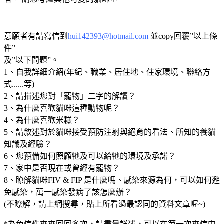
意願者有請寫信到
hui142393@hotmail.com
並copy回覆”以上條
件”
及”以下問題”。
1、自我詳細介紹(年紀、職業、居住地、住家環境、聯絡方
式......等)
2、請描述您對「寵物」二字的解讀？
3、為什麼喜歡貓咪這種動物呢？
4、為什麼喜歡米糕？
5、請敘述對於貓咪接受預防注射與絕育的看法、所知的養貓
知識及經驗？
6、您預備如何照顧牠及可以給牠的環境及承諾？
7、家中是否現在或曾經有寵物？
8、瞭解貓咪FIV & FIP 是什麼嗎、感染來源為何，可以如何避
免感染，萬一感染發病了該怎麼辦？
(不瞭解，請上網搜尋，貼上所看過最認同的資料文章喔~)