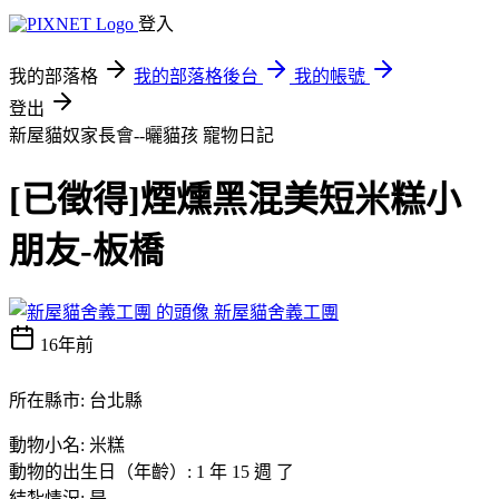
登入
我的部落格
我的部落格後台
我的帳號
登出
新屋貓奴家長會--曬貓孩
寵物日記
[已徵得]煙燻黑混美短米糕小
朋友-板橋
新屋貓舍義工團
16年前
所在縣市: 台北縣
動物小名: 米糕
動物的出生日（年齡）: 1 年 15 週 了
結紮情況: 是