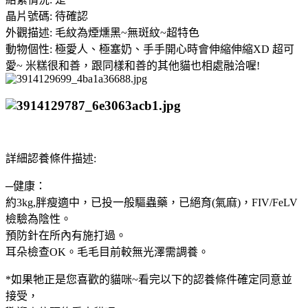
晶片號碼: 待確認
外觀描述: 毛紋為煙燻黑~無斑紋~超特色
動物個性: 極愛人、極塞奶、手手開心時會伸縮伸縮XD 超可
愛~ 米糕很和善，跟同樣和善的其他貓也相處融洽喔!
詳細認養條件描述:
─健康：
約3kg,胖瘦適中，已投一般驅蟲藥，已絕育(氣麻)，FIV/FeLV
檢驗為陰性。
預防針在所內有施打過。
耳朵檢查OK。毛毛目前較無光澤需調養。
*如果牠正是您喜歡的貓咪~看完以下的認養條件確定同意並
接受，