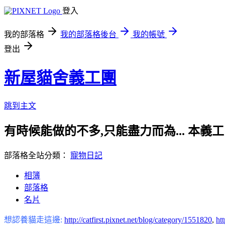
登入
我的部落格
我的部落格後台
我的帳號
登出
新屋貓舍義工團
跳到主文
有時候能做的不多,只能盡力而為... 
部落格全站分類：
寵物日記
相簿
部落格
名片
想認養貓走這邊:
http://catfirst.pixnet.net/blog/category/1551820
,
ht