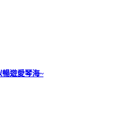
好似暢遊愛琴海~