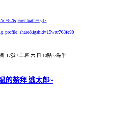
p?id=82&parentpath=0,37
e=ig_profile_share&igshid=15wrtr768fe98
117號 / 二.四.六.日 10點~3點半
放過的鰲拜 逃太郎~