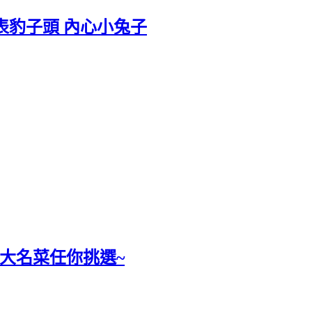
 外表豹子頭 內心小兔子
 四大名菜任你挑選~