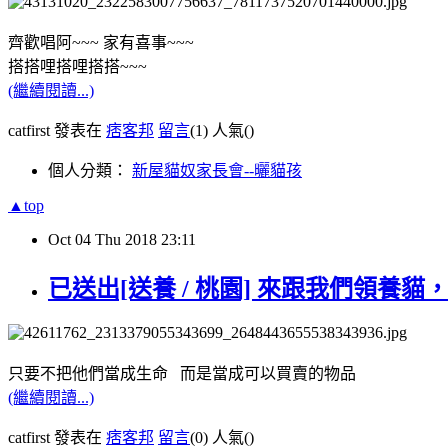
齊歡唱阿~~~ 家有喜事~~~
搭搭哩搭哩搭搭~~~
(繼續閱讀...)
catfirst 發表在
痞客邦
留言
(1)
人氣(
)
個人分類：
新屋貓奴家長會--曬貓孩
▲top
Oct
04
Thu
2018
23:11
已送出[送養 / 桃園] 來跟我們領
只要不把他們當成生命 而是當成可以買賣的物品
(繼續閱讀...)
catfirst 發表在
痞客邦
留言
(0)
人氣(
)