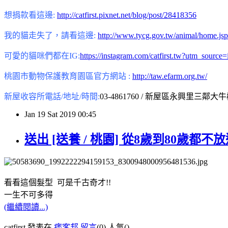
想捐款看這邊:
http://catfirst.pixnet.net/blog/post/28418356
我的貓走失了，請看這邊:
http://www.tycg.gov.tw/animal/home.js
可愛的貓咪們都在IG:
https://instagram.com/catfirst.tw?utm_sourc
桃園市動物保護教育園區官方網站 :
http://taw.efarm.org.tw/
新屋收容所電話/地址/時間:
03-4861760 / 新屋區永興里三鄰大牛欄
Jan
19
Sat
2019
00:45
送出 [送養 / 桃園] 從8歲到80歲都不
看看這個髮型 可是千古奇才!!
一生不可多得
(繼續閱讀...)
catfirst 發表在
痞客邦
留言
(0)
人氣(
)