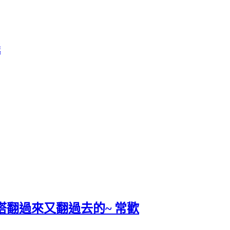
機
鐵塔翻過來又翻過去的~ 常歡