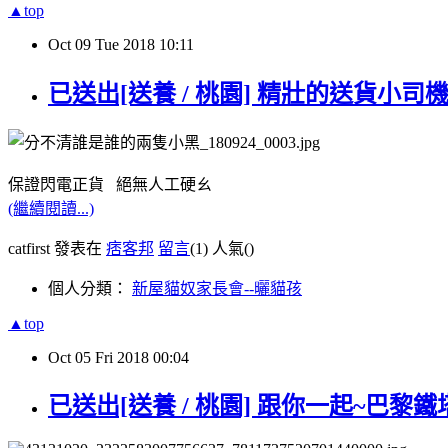
▲top
Oct
09
Tue
2018
10:11
已送出[送養 / 桃園] 精壯的送貨小司
保證閃電正貨 絕無人工硬ㄠ
(繼續閱讀...)
catfirst 發表在
痞客邦
留言
(1)
人氣(
)
個人分類：
新屋貓奴家長會--曬貓孩
▲top
Oct
05
Fri
2018
00:04
已送出[送養 / 桃園] 跟你一起~巴黎