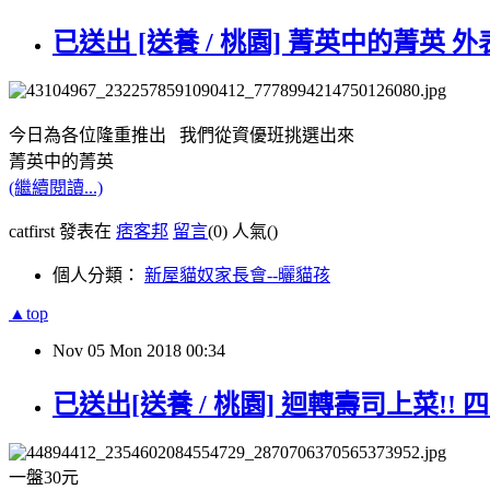
已送出 [送養 / 桃園] 菁英中的菁英
今日為各位隆重推出 我們從資優班挑選出來
菁英中的菁英
(繼續閱讀...)
catfirst 發表在
痞客邦
留言
(0)
人氣(
)
個人分類：
新屋貓奴家長會--曬貓孩
▲top
Nov
05
Mon
2018
00:34
已送出[送養 / 桃園] 迴轉壽司上菜!!
一盤30元