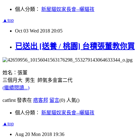
個人分類：
新屋貓奴家長會--曬貓孩
▲top
Oct
03
Wed
2018
20:05
已送出 [送養 / 桃園] 台積張董教你買
姓名：張董
三個月大 男生 帥氣多金富二代
(繼續閱讀...)
catfirst 發表在
痞客邦
留言
(0)
人氣(
)
個人分類：
新屋貓奴家長會--曬貓孩
▲top
Aug
20
Mon
2018
19:36