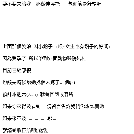
要不要來陪我一起做伸展操~~~包你筋骨舒暢喔~~~
上面那個婆娘 叫小鬍子 (喂~女生也有鬍子的好嗎)
因為受孕了 所以帶到外面動物醫院結札
目前已經康復
也該是時候讓她找個人嫁了....(嘆~)
預計本週六(7/25) 就會回到收容所
如果你來得及看到 請留言告訴我們你想認養她
如果來不及..................那.....
就請到收容所吧(廢話)