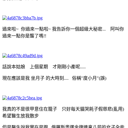
過來啦~ 你過來一點啦~ 我告訴你一個超級大秘密... 阿叫你
過來一點你是聾了嗎!!
話說本姑娘 上個星期 才剛剛小產呢.....
現在應該是我 坐月子 的大時刻.... 俗稱"度小月"(誤)
我真的不是很甲意住在籠子 只好每天貓哭耗子假慈悲(亂用)
希望醫生放我散步
但是醫生說我實在是跟 俄羅斯奧運金牌連拿八屆的女子全能