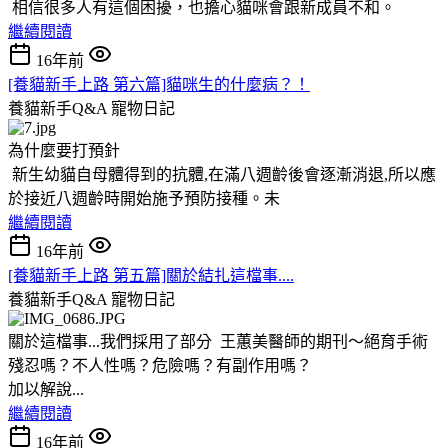
相信很多人有這個困擾，也擔心貓咪會跟新成員不和。
繼續閱讀
16年前
[養貓新手上路 第六篇]貓咪生的什麼病？！
養貓新手Q&A
寵物日記
為什麼要打預針
新生幼貓自母體得到的抗體,在滿八週齡後會逐漸消退,所以應
於接近八週齡時開始施予預防接種。未
繼續閱讀
16年前
[養貓新手上路 第五篇]關於結扎這檔事....
養貓新手Q&A
寵物日記
關於這檔事...我們採用了部分 王蕙美醫師的期刊～絕育手術
殘忍嗎？不人性嗎？危險嗎？有副作用嗎？
加以解說...
繼續閱讀
16年前