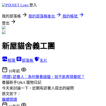
登入
我的部落格
我的部落格後台
我的帳號
登出
新屋貓舍義工團
相簿
部落格
名片
10年前
[問題] 認養人：為何棄養過貓，就不能再領養呢？
養貓新手Q&A
寵物日記
今天來討論一下，近期有認養人提出的疑問
原文如下：
繼續閱讀