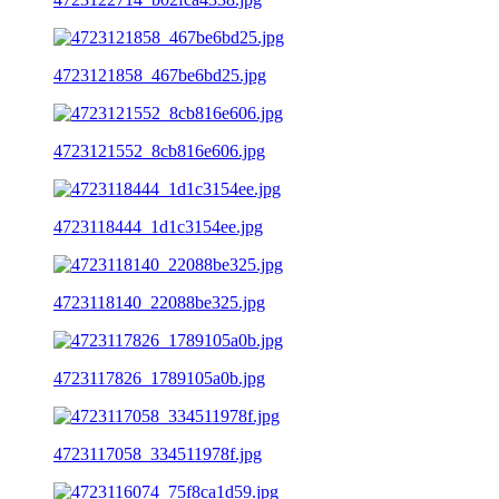
4723121858_467be6bd25.jpg
4723121552_8cb816e606.jpg
4723118444_1d1c3154ee.jpg
4723118140_22088be325.jpg
4723117826_1789105a0b.jpg
4723117058_334511978f.jpg