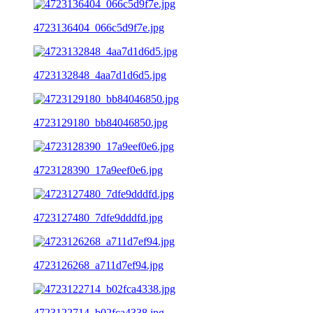
4723136404_066c5d9f7e.jpg
4723132848_4aa7d1d6d5.jpg
4723129180_bb84046850.jpg
4723128390_17a9eef0e6.jpg
4723127480_7dfe9dddfd.jpg
4723126268_a711d7ef94.jpg
4723122714_b02fca4338.jpg