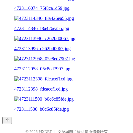
4723116074_75f8ca1d59.jpg
4723114346_f8a426ea55.jpg
4723113996_c262bd0067.jpg
4723112958_05c8ed7907.jpg
4723112398_fdeacef1cd.jpg
4723111500_b0c6c85fde.jpg
© 2026
PIXNET
｜
文章與圖片權利屬原作者所有